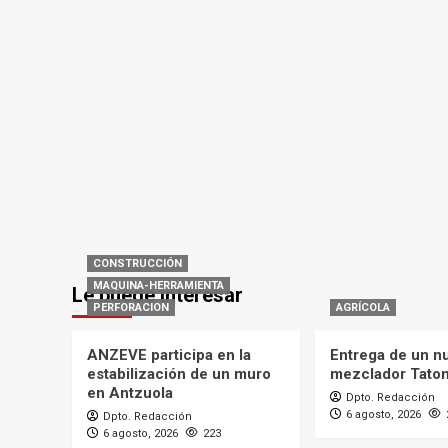
CONSTRUCCIÓN
MAQUINA-HERRAMIENTA
Le puede interesar
PERFORACION
AGRÍCOLA
ANZEVE participa en la
Entrega de un n
estabilización de un muro
mezclador Tato
en Antzuola
Dpto. Redacción
6 agosto, 2026
Dpto. Redacción
6 agosto, 2026
223