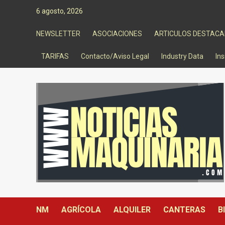
Saltar
6 agosto, 2026
al
contenido
NEWSLETTER
ASOCIACIONES
ARTICULOS DESTAC
TARIFAS
Contacto/Aviso Legal
Industry Data
Ins
NM
AGRÍCOLA
ALQUILER
CANTERAS
B