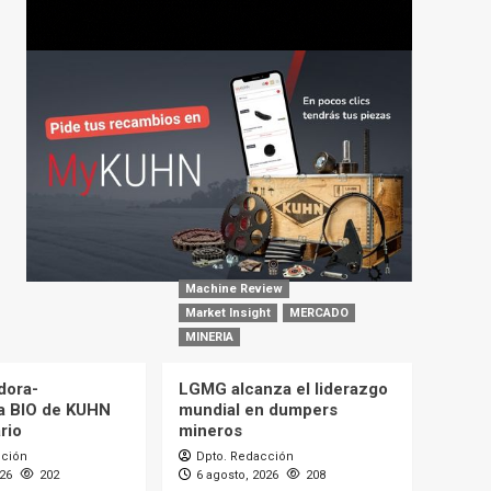
Machine Review
Market Insight
MERCADO
MINERIA
dora-
LGMG alcanza el liderazgo
a BIO de KUHN
mundial en dumpers
rio
mineros
cción
Dpto. Redacción
026
202
6 agosto, 2026
208