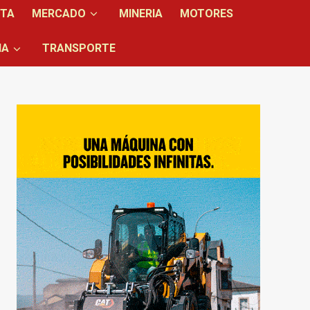
NTA
MERCADO
MINERIA
MOTORES
IA
TRANSPORTE