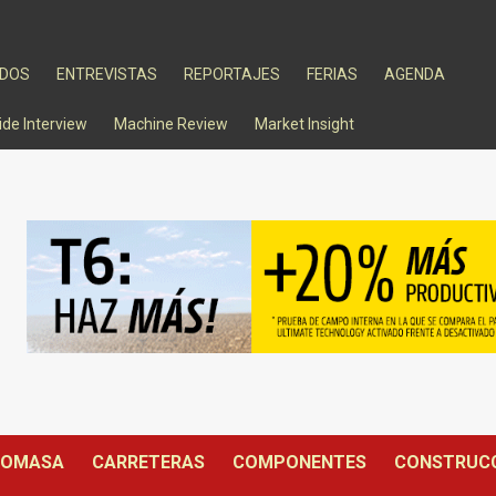
ADOS
ENTREVISTAS
REPORTAJES
FERIAS
AGENDA
ide Interview
Machine Review
Market Insight
IOMASA
CARRETERAS
COMPONENTES
CONSTRUC