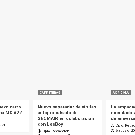
CARRETERAS
AGRÍCOLA
uevo carro
Nuevo separador de virutas
La empaca
ma MX V22
autopropulsado de
encintador
SECMAIR en colaboración
de aniversa
con LeeBoy
204
Dpto. Reda
6 agosto, 2
Dpto. Redacción