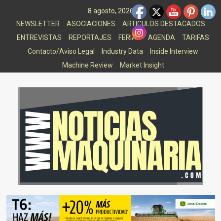
Saltar
8 agosto, 2026
al
NEWSLETTER
ASOCIACIONES
ARTICULOS DESTACADOS
contenido
ENTREVISTAS
REPORTAJES
FERIAS
AGENDA
TARIFAS
Contacto/Aviso Legal
Industry Data
Inside Interview
Machine Review
Market Insight