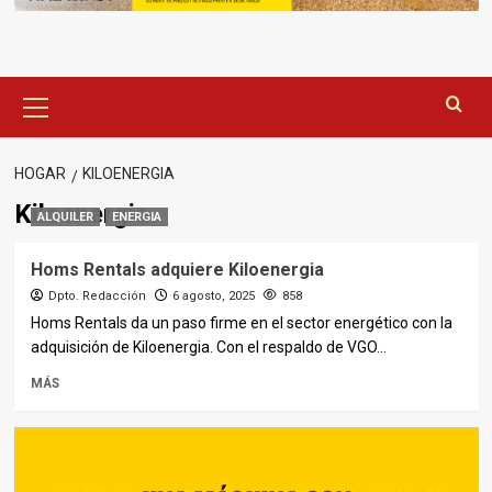
Menú
principal
HOGAR
KILOENERGIA
Kiloenergia
ALQUILER
ENERGIA
Homs Rentals adquiere Kiloenergia
Dpto. Redacción
6 agosto, 2025
858
Homs Rentals da un paso firme en el sector energético con la
adquisición de Kiloenergia. Con el respaldo de VGO...
MÁS