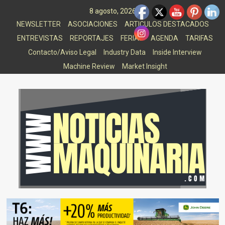
Saltar
8 agosto, 2026
al
NEWSLETTER
ASOCIACIONES
ARTICULOS DESTACADOS
contenido
ENTREVISTAS
REPORTAJES
FERIAS
AGENDA
TARIFAS
Contacto/Aviso Legal
Industry Data
Inside Interview
Machine Review
Market Insight