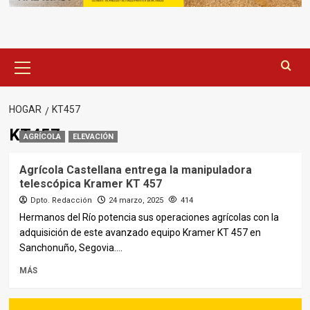
Menú
principal
HOGAR
KT457
KT457
AGRÍCOLA
ELEVACIÓN
Agrícola Castellana entrega la manipuladora
telescópica Kramer KT 457
Dpto. Redacción
24 marzo, 2025
414
Hermanos del Río potencia sus operaciones agrícolas con la
adquisición de este avanzado equipo Kramer KT 457 en
Sanchonuño, Segovia....
MÁS