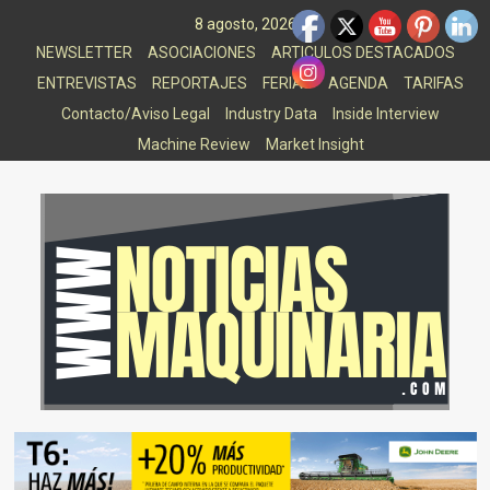
Saltar
8 agosto, 2026
al
NEWSLETTER
ASOCIACIONES
ARTICULOS DESTACADOS
contenido
ENTREVISTAS
REPORTAJES
FERIAS
AGENDA
TARIFAS
Contacto/Aviso Legal
Industry Data
Inside Interview
Machine Review
Market Insight