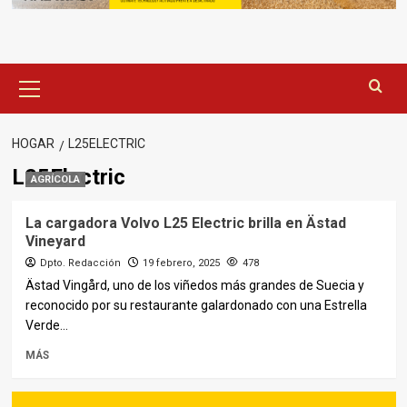
Menú
principal
HOGAR
L25ELECTRIC
L25Electric
AGRÍCOLA
La cargadora Volvo L25 Electric brilla en Ästad
Vineyard
Dpto. Redacción
19 febrero, 2025
478
Ästad Vingård, uno de los viñedos más grandes de Suecia y
reconocido por su restaurante galardonado con una Estrella
Verde...
MÁS