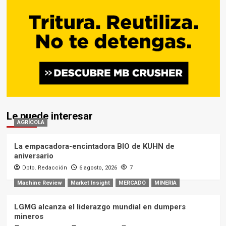
Le puede interesar
AGRÍCOLA
La empacadora-encintadora BIO de KUHN de
aniversario
Dpto. Redacción
6 agosto, 2026
7
Machine Review
Market Insight
MERCADO
MINERIA
LGMG alcanza el liderazgo mundial en dumpers
mineros