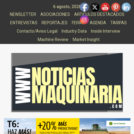
Saltar
6 agosto, 2026
al
NEWSLETTER
ASOCIACIONES
ARTICULOS DESTACADOS
contenido
ENTREVISTAS
REPORTAJES
FERIAS
AGENDA
TARIFAS
Contacto/Aviso Legal
Industry Data
Inside Interview
Machine Review
Market Insight