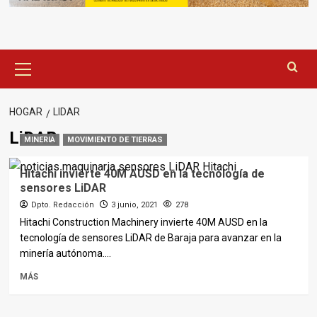
Menú
principal
HOGAR
LIDAR
LiDAR
MINERIA
MOVIMIENTO DE TIERRAS
Hitachi invierte 40M AUSD en la tecnología de
sensores LiDAR
Dpto. Redacción
3 junio, 2021
278
Hitachi Construction Machinery invierte 40M AUSD en la
tecnología de sensores LiDAR de Baraja para avanzar en la
minería autónoma....
MÁS