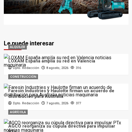
Le puede interesar
ALQUILER
LOXAM España amplía su red en Valencia
Dpto. Redacción
8 agosto, 2026
316
CONSTRUCCIÓN
Faresin Industries y Haulotte firman un acuerdo de
distribución para Australia
Dpto. Redacción
7 agosto, 2026
377
AGRÍCOLA
AGCO reorganiza su cúpula directiva para impulsar
PTx