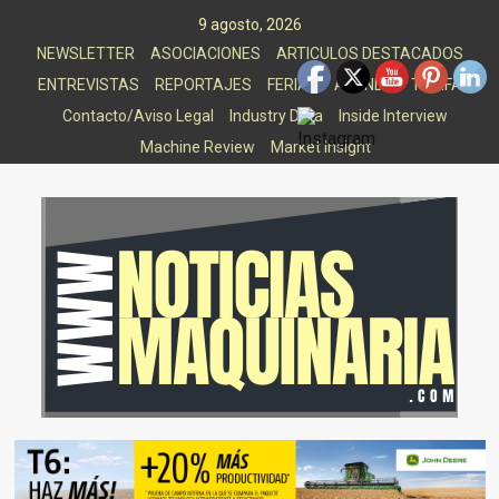
Saltar
9 agosto, 2026
al
NEWSLETTER
ASOCIACIONES
ARTICULOS DESTACADOS
contenido
ENTREVISTAS
REPORTAJES
FERIAS
AGENDA
TARIFAS
Contacto/Aviso Legal
Industry Data
Inside Interview
Machine Review
Market Insight