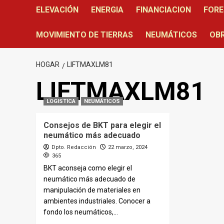
ELEVACIÓN
ENERGIA
FINANCIACION
FORE
MOVIMIENTO DE TIERRAS
NEUMÁTICOS
OBR
HOGAR
LIFTMAXLM81
LIFTMAXLM81
LOGISTICA
NEUMÁTICOS
Consejos de BKT para elegir el
neumático más adecuado
Dpto. Redacción
22 marzo, 2024
365
BKT aconseja como elegir el
neumático más adecuado de
manipulación de materiales en
ambientes industriales. Conocer a
fondo los neumáticos,...