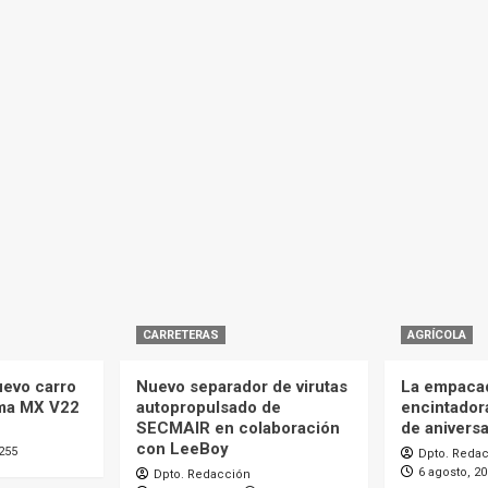
CARRETERAS
AGRÍCOLA
uevo carro
Nuevo separador de virutas
La empaca
ma MX V22
autopropulsado de
encintador
SECMAIR en colaboración
de aniversa
con LeeBoy
255
Dpto. Reda
6 agosto, 2
Dpto. Redacción