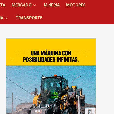
NTA
MERCADO
MINERIA
MOTORES
IA
TRANSPORTE