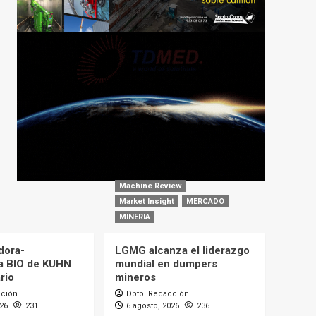
Machine Review
Market Insight
MERCADO
MINERIA
dora-
LGMG alcanza el liderazgo
a BIO de KUHN
mundial en dumpers
rio
mineros
cción
Dpto. Redacción
026
231
6 agosto, 2026
236