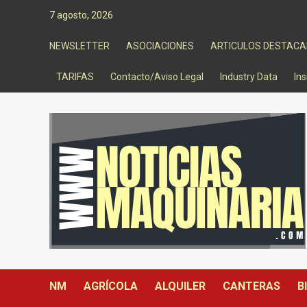
Saltar
7 agosto, 2026
al
contenido
NEWSLETTER
ASOCIACIONES
ARTICULOS DESTAC
TARIFAS
Contacto/Aviso Legal
Industry Data
Ins
NM
AGRÍCOLA
ALQUILER
CANTERAS
B