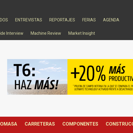
ADOS
ENTREVISTAS
REPORTAJES
FERIAS
AGENDA
ide Interview
Machine Review
Market Insight
IOMASA
CARRETERAS
COMPONENTES
CONSTRUC