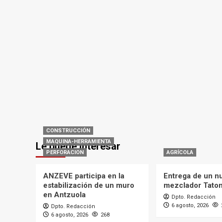
CONSTRUCCIÓN
MAQUINA-HERRAMIENTA
Le puede interesar
PERFORACION
AGRÍCOLA
ANZEVE participa en la
Entrega de un n
estabilización de un muro
mezclador Tato
en Antzuola
Dpto. Redacción
6 agosto, 2026
Dpto. Redacción
6 agosto, 2026
268