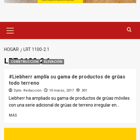
Menú
principal
HOGAR
LRT 1100-2.1
LRT 1100-2.1
CONSTRUCCIÓN
ELEVACIÓN
#Liebherr amplía su gama de productos de grúas
todo terreno
Dpto. Redacción
10 marzo, 2017
301
Liebherr ha ampliado su gama de productos de grúas móviles
con una serie adicional de grúas de terreno irregular en...
MÁS