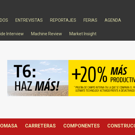
ADOS
ENTREVISTAS
REPORTAJES
FERIAS
AGENDA
ide Interview
Machine Review
Market Insight
IOMASA
CARRETERAS
COMPONENTES
CONSTRUC