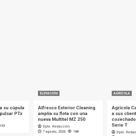
ELEVACIÓN
AGRÍCOLA
a su cúpula
Alfresco Exterior Cleaning
Agrícola C
mpulsar PTx
amplía su flota con una
a sus clien
nueva Multitel MZ 250
cosechado
Serie T
193
Dpto. Redacción
7 agosto, 2026
188
Dpto. Reda