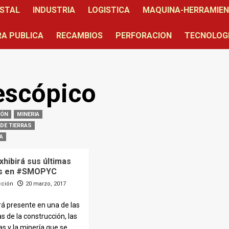
STAL
INDUSTRIA
LOGISTICA
MAQUINA-HERRAMIE
A PUBLICA
RECAMBIOS
PERFORACION
TECNOLOG
escópico
IÓN
MINERIA
DE TIERRAS
A
hibirá sus últimas
s en #SMOPYC
cción
20 marzo, 2017
á presente en una de las
s de la construcción, las
s y la minería que se...