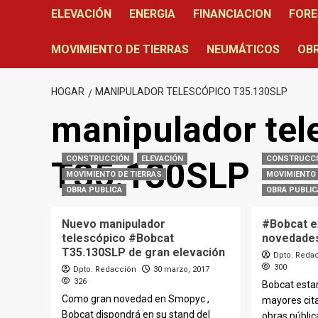
ELEVACIÓN
ENERGIA
FINANCIACION
FORE
MOVIMIENTO DE TIERRAS
NEUMÁTICOS
OBR
HOGAR
MANIPULADOR TELESCÓPICO T35.130SLP
manipulador tel
CONSTRUCCIÓN
ELEVACIÓN
CONSTRUCC
T35.130SLP
MOVIMIENTO DE TIERRAS
MOVIMIENTO 
OBRA PUBLICA
OBRA PUBLIC
Nuevo manipulador
#Bobcat ex
telescópico #Bobcat
novedade
T35.130SLP de gran elevación
Dpto. Reda
300
Dpto. Redacción
30 marzo, 2017
326
Bobcat estar
Como gran novedad en Smopyc ,
mayores cita
Bobcat dispondrá en su stand del
obras pública