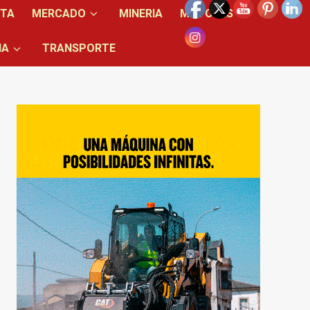
NTA
MERCADO
MINERIA
MOTORES
IA
TRANSPORTE