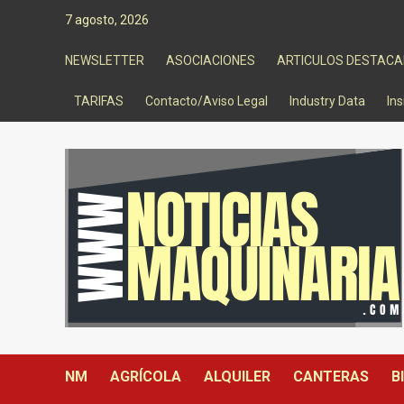
Saltar
7 agosto, 2026
al
contenido
NEWSLETTER
ASOCIACIONES
ARTICULOS DESTAC
TARIFAS
Contacto/Aviso Legal
Industry Data
Ins
NM
AGRÍCOLA
ALQUILER
CANTERAS
B