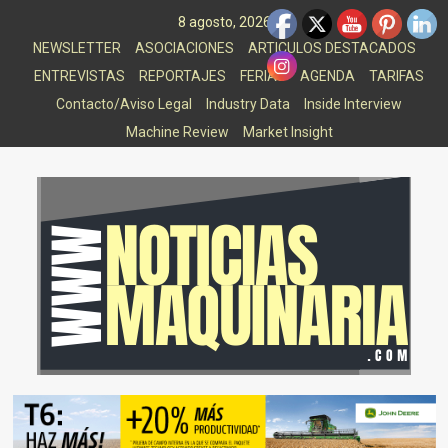
Saltar
8 agosto, 2026
al
NEWSLETTER
ASOCIACIONES
ARTICULOS DESTACADOS
contenido
ENTREVISTAS
REPORTAJES
FERIAS
AGENDA
TARIFAS
Contacto/Aviso Legal
Industry Data
Inside Interview
Machine Review
Market Insight