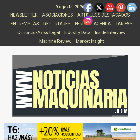
Saltar
9 agosto, 2026
al
NEWSLETTER
ASOCIACIONES
ARTICULOS DESTACADOS
contenido
ENTREVISTAS
REPORTAJES
FERIAS
AGENDA
TARIFAS
Contacto/Aviso Legal
Industry Data
Inside Interview
Machine Review
Market Insight