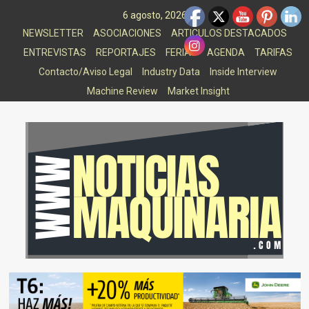
Saltar
6 agosto, 2026
al
NEWSLETTER
ASOCIACIONES
ARTICULOS DESTACADOS
contenido
ENTREVISTAS
REPORTAJES
FERIAS
AGENDA
TARIFAS
Contacto/Aviso Legal
Industry Data
Inside Interview
Machine Review
Market Insight