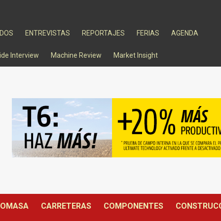
ADOS
ENTREVISTAS
REPORTAJES
FERIAS
AGENDA
ide Interview
Machine Review
Market Insight
IOMASA
CARRETERAS
COMPONENTES
CONSTRUC