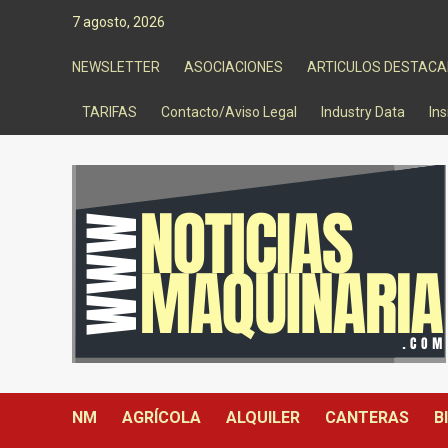
Saltar
7 agosto, 2026
al
contenido
NEWSLETTER
ASOCIACIONES
ARTICULOS DESTAC
TARIFAS
Contacto/Aviso Legal
Industry Data
Ins
NM
AGRÍCOLA
ALQUILER
CANTERAS
B