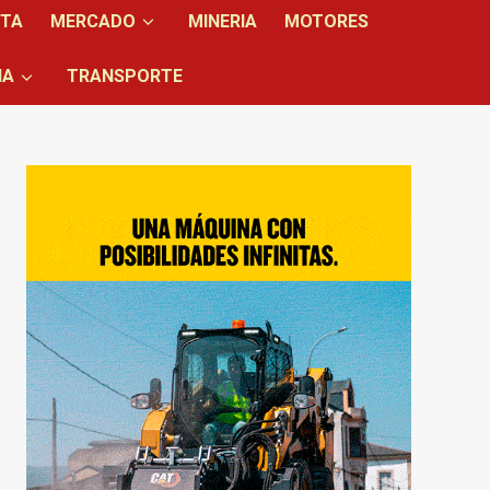
NTA
MERCADO
MINERIA
MOTORES
IA
TRANSPORTE