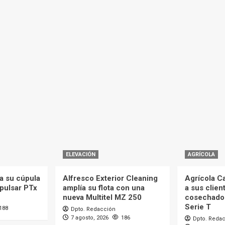
ELEVACIÓN
AGRÍCOLA
a su cúpula
Alfresco Exterior Cleaning
Agrícola C
mpulsar PTx
amplía su flota con una
a sus clien
nueva Multitel MZ 250
cosechado
Serie T
188
Dpto. Redacción
7 agosto, 2026
186
Dpto. Reda