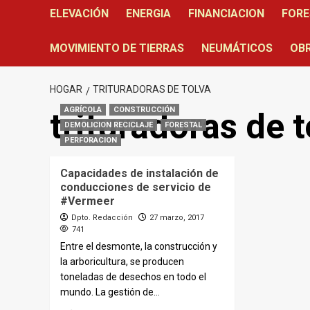
ELEVACIÓN
ENERGIA
FINANCIACION
FORE
MOVIMIENTO DE TIERRAS
NEUMÁTICOS
OBR
HOGAR
TRITURADORAS DE TOLVA
AGRÍCOLA
CONSTRUCCIÓN
trituradoras de t
DEMOLICION RECICLAJE
FORESTAL
PERFORACION
Capacidades de instalación de
conducciones de servicio de
#Vermeer
Dpto. Redacción
27 marzo, 2017
741
Entre el desmonte, la construcción y
la arboricultura, se producen
toneladas de desechos en todo el
mundo. La gestión de...