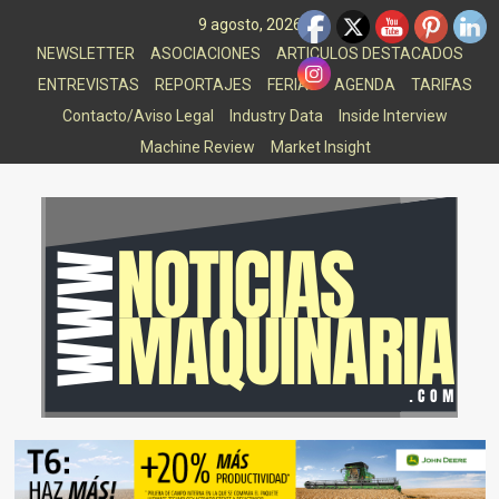
Saltar
9 agosto, 2026
al
NEWSLETTER
ASOCIACIONES
ARTICULOS DESTACADOS
contenido
ENTREVISTAS
REPORTAJES
FERIAS
AGENDA
TARIFAS
Contacto/Aviso Legal
Industry Data
Inside Interview
Machine Review
Market Insight