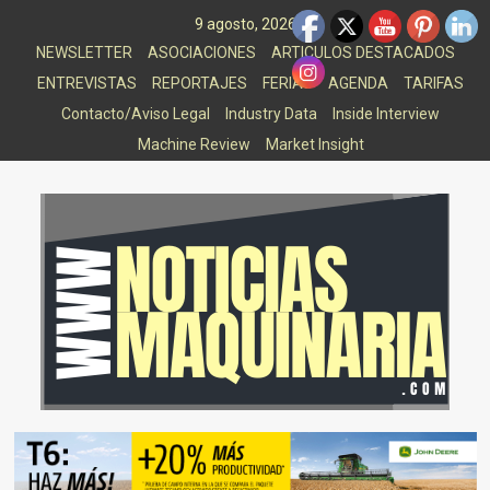
Saltar
9 agosto, 2026
al
NEWSLETTER
ASOCIACIONES
ARTICULOS DESTACADOS
contenido
ENTREVISTAS
REPORTAJES
FERIAS
AGENDA
TARIFAS
Contacto/Aviso Legal
Industry Data
Inside Interview
Machine Review
Market Insight