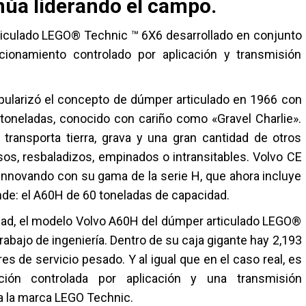
núa liderando el campo.
ticulado LEGO® Technic ™ 6X6 desarrollado en conjunto
ncionamiento controlado por aplicación y transmisión
pularizó el concepto de dúmper articulado en 1966 con
 toneladas, conocido con cariño como «Gravel Charlie».
ransporta tierra, grava y una gran cantidad de otros
os, resbaladizos, empinados o intransitables. Volvo CE
 innovando con su gama de la serie H, que ahora incluye
de: el A60H de 60 toneladas de capacidad.
alidad, el modelo Volvo A60H del dúmper articulado LEGO®
abajo de ingeniería. Dentro de su caja gigante hay 2,193
es de servicio pesado. Y al igual que en el caso real, es
ción controlada por aplicación y una transmisión
 la marca LEGO Technic.