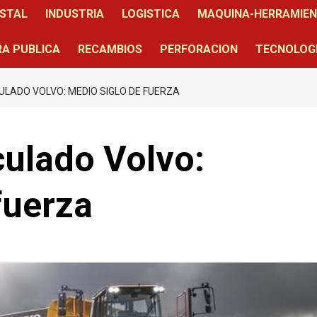
STAL
INDUSTRIA
LOGISTICA
MAQUINA-HERRAMIE
A PUBLICA
RECAMBIOS
PERFORACION
TECNOLOG
LADO VOLVO: MEDIO SIGLO DE FUERZA
culado Volvo:
fuerza