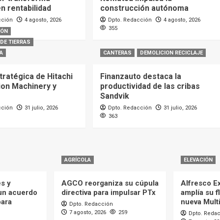
n rentabilidad
construcción autónoma
cción
4 agosto, 2026
Dpto. Redacción
4 agosto, 2026
355
IÓN
DE TIERRAS
A
CANTERAS
DEMOLICION RECICLAJE
tratégica de Hitachi
Finanzauto destaca la
ion Machinery y
productividad de las cribas
Sandvik
cción
31 julio, 2026
Dpto. Redacción
31 julio, 2026
363
AGRÍCOLA
ELEVACIÓN
es y
AGCO reorganiza su cúpula
Alfresco Ex
 un acuerdo
directiva para impulsar PTx
amplía su f
para
nueva Mult
Dpto. Redacción
7 agosto, 2026
259
Dpto. Reda