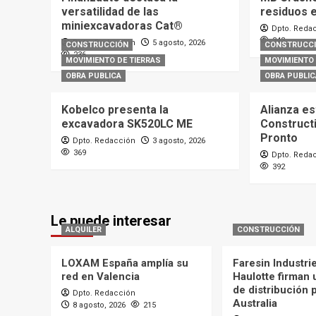
versatilidad de las
residuos e
miniexcavadoras Cat®
Dpto. Reda
343
Dpto. Redacción
5 agosto, 2026
CONSTRUCCIÓN
CONSTRUCC
236
MOVIMIENTO DE TIERRAS
MOVIMIENTO 
OBRA PUBLICA
OBRA PUBLIC
Kobelco presenta la
Alianza es
excavadora SK520LC ME
Construct
Pronto
Dpto. Redacción
3 agosto, 2026
369
Dpto. Reda
392
Le puede interesar
ALQUILER
CONSTRUCCIÓN
LOXAM España amplía su
Faresin Industri
red en Valencia
Haulotte firman
de distribución 
Dpto. Redacción
Australia
8 agosto, 2026
215