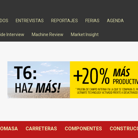
ADOS
ENTREVISTAS
REPORTAJES
FERIAS
AGENDA
ide Interview
Machine Review
Market Insight
IOMASA
CARRETERAS
COMPONENTES
CONSTRUC