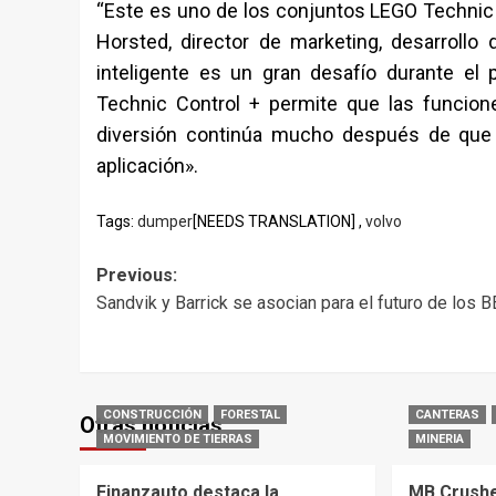
“Este es uno de los conjuntos LEGO Technic 
Horsted, director de marketing, desarroll
inteligente es un gran desafío durante el
Technic Control + permite que las funcion
diversión continúa mucho después de que 
aplicación».
Tags:
dumper
[NEEDS TRANSLATION] ,
volvo
Post
Previous:
Sandvik y Barrick se asocian para el futuro de los 
navigation
CONSTRUCCIÓN
FORESTAL
CANTERAS
Otras noticias
MOVIMIENTO DE TIERRAS
MINERIA
Finanzauto destaca la
MB Crushe