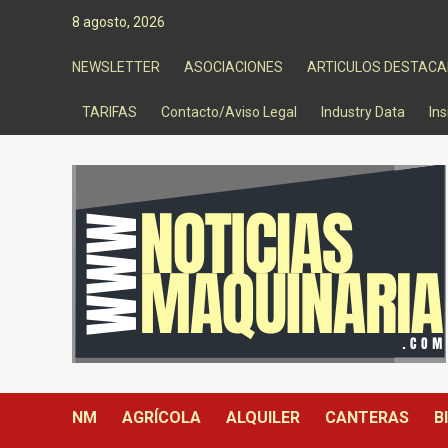
Saltar
8 agosto, 2026
al
contenido
NEWSLETTER
ASOCIACIONES
ARTICULOS DESTAC
TARIFAS
Contacto/Aviso Legal
Industry Data
Ins
NM
AGRÍCOLA
ALQUILER
CANTERAS
B