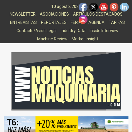
Saltar
10 agosto, 2026
al
NEWSLETTER
ASOCIACIONES
ARTICULOS DESTACADOS
contenido
ENTREVISTAS
REPORTAJES
FERIAS
AGENDA
TARIFAS
Contacto/Aviso Legal
Industry Data
Inside Interview
Machine Review
Market Insight