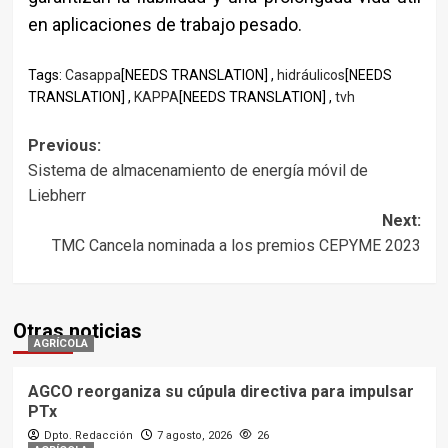
en aplicaciones de trabajo pesado.
Tags:
Casappa
[NEEDS TRANSLATION] ,
hidráulicos
[NEEDS
TRANSLATION] ,
KAPPA
[NEEDS TRANSLATION] ,
tvh
Post
Previous:
Sistema de almacenamiento de energía móvil de
navigation
Liebherr
Next:
TMC Cancela nominada a los premios CEPYME 2023
Otras noticias
AGRÍCOLA
AGCO reorganiza su cúpula directiva para impulsar
PTx
Dpto. Redacción
7 agosto, 2026
26