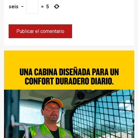
seis
−
=
5