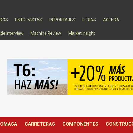
ADOS
ENTREVISTAS
REPORTAJES
FERIAS
AGENDA
ide Interview
Machine Review
Market Insight
IOMASA
CARRETERAS
COMPONENTES
CONSTRUC