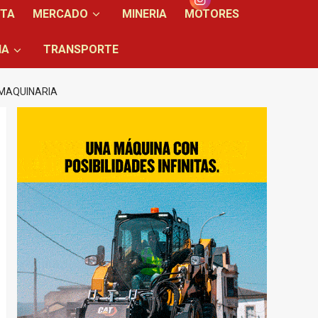
NTA
MERCADO
MINERIA
MOTORES
IA
TRANSPORTE
 MAQUINARIA