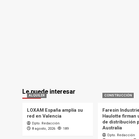
Le puede interesar
ALQUILER
CONSTRUCCIÓN
LOXAM España amplía su
Faresin Industri
red en Valencia
Haulotte firman
de distribución 
Dpto. Redacción
Australia
8 agosto, 2026
189
Dpto. Redacción