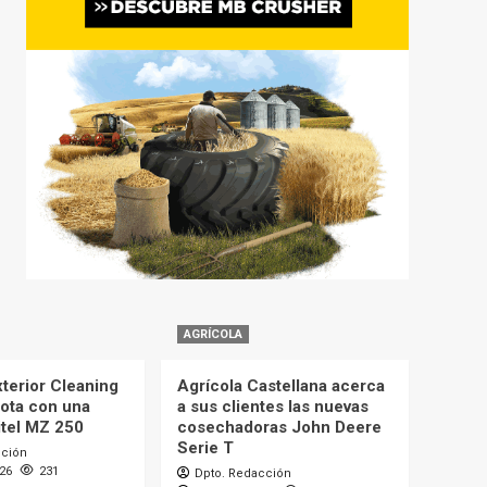
AGRÍCOLA
terior Cleaning
Agrícola Castellana acerca
lota con una
a sus clientes las nuevas
itel MZ 250
cosechadoras John Deere
Serie T
cción
026
231
Dpto. Redacción