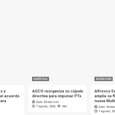
AGRÍCOLA
ELEVACIÓN
es y
AGCO reorganiza su cúpula
Alfresco Ex
 un acuerdo
directiva para impulsar PTx
amplía su f
para
nueva Mult
Dpto. Redacción
7 agosto, 2026
254
Dpto. Reda
7 agosto, 2