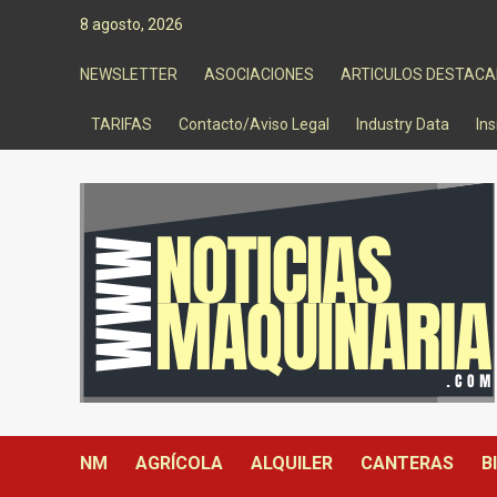
Saltar
8 agosto, 2026
al
contenido
NEWSLETTER
ASOCIACIONES
ARTICULOS DESTAC
TARIFAS
Contacto/Aviso Legal
Industry Data
Ins
NM
AGRÍCOLA
ALQUILER
CANTERAS
B