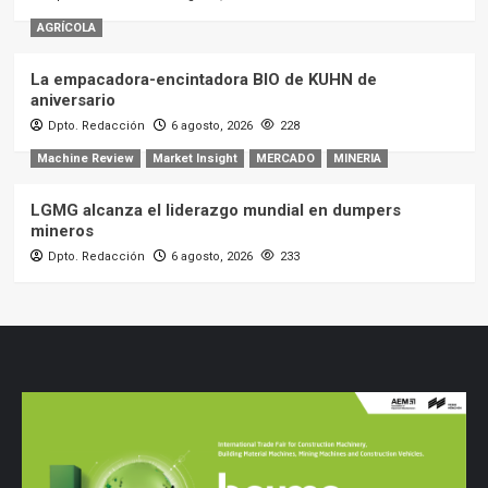
AGRÍCOLA
La empacadora-encintadora BIO de KUHN de
aniversario
Dpto. Redacción
6 agosto, 2026
228
Machine Review
Market Insight
MERCADO
MINERIA
LGMG alcanza el liderazgo mundial en dumpers
mineros
Dpto. Redacción
6 agosto, 2026
233