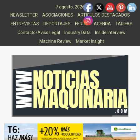
Saltar
7 agosto, 2026
al
NEWSLETTER
ASOCIACIONES
ARTICULOS DESTACADOS
contenido
ENTREVISTAS
REPORTAJES
FERIAS
AGENDA
TARIFAS
Contacto/Aviso Legal
Industry Data
Inside Interview
Machine Review
Market Insight