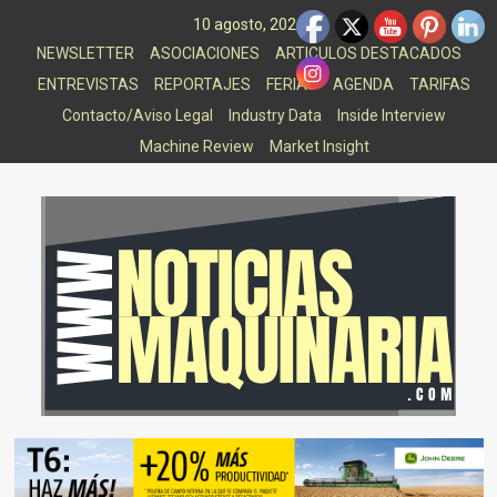
Saltar
10 agosto, 2026
al
NEWSLETTER
ASOCIACIONES
ARTICULOS DESTACADOS
contenido
ENTREVISTAS
REPORTAJES
FERIAS
AGENDA
TARIFAS
Contacto/Aviso Legal
Industry Data
Inside Interview
Machine Review
Market Insight