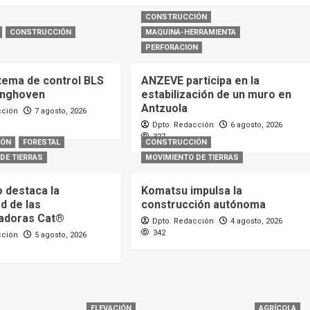
CONSTRUCCIÓN
CONSTRUCCIÓN
MAQUINA-HERRAMIENTA
PERFORACION
tema de control BLS
ANZEVE participa en la
inghoven
estabilización de un muro en
Antzuola
cción
7 agosto, 2026
Dpto. Redacción
6 agosto, 2026
327
IÓN
FORESTAL
CONSTRUCCIÓN
DE TIERRAS
MOVIMIENTO DE TIERRAS
o destaca la
Komatsu impulsa la
ad de las
construcción autónoma
adoras Cat®
Dpto. Redacción
4 agosto, 2026
342
cción
5 agosto, 2026
ELEVACIÓN
AGRÍCOLA