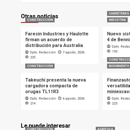
CARRETERAS
Otras noticias
CONSTRUCCIÓN
INDUSTRIA
Faresin Industries y Haulotte
Nuevo sis
firman un acuerdo de
4 de Benn
distribución para Australia
Dpto. Reda
193
Dpto. Redacción
7 agosto, 2026
225
CONSTRUCC
CONSTRUCCIÓN
MOVIMIENTO 
Takeuchi presenta la nueva
Finanzaut
cargadora compacta de
versatilid
orugas TL11R3
miniexcav
Dpto. Redacción
6 agosto, 2026
Dpto. Reda
214
223
Le puede interesar
CONSTRUCCIÓN
AGRÍCOLA