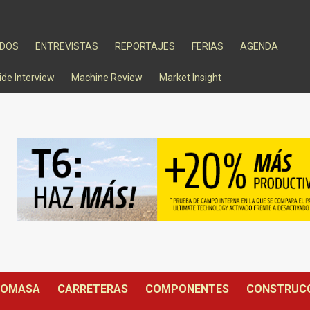
ADOS
ENTREVISTAS
REPORTAJES
FERIAS
AGENDA
ide Interview
Machine Review
Market Insight
IOMASA
CARRETERAS
COMPONENTES
CONSTRUC