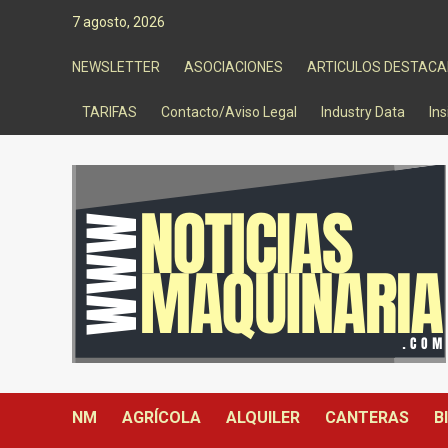
Saltar
7 agosto, 2026
al
contenido
NEWSLETTER
ASOCIACIONES
ARTICULOS DESTAC
TARIFAS
Contacto/Aviso Legal
Industry Data
Ins
NM
AGRÍCOLA
ALQUILER
CANTERAS
B