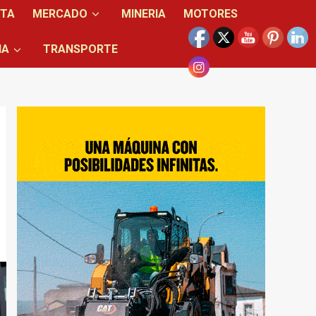
NTA
MERCADO
MINERIA
MOTORES
IA
TRANSPORTE