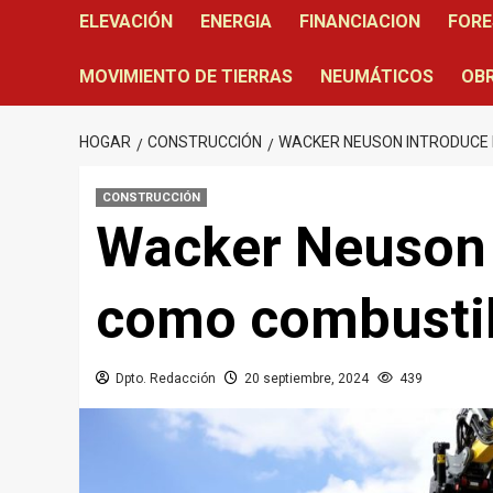
ELEVACIÓN
ENERGIA
FINANCIACION
FORE
MOVIMIENTO DE TIERRAS
NEUMÁTICOS
OBR
HOGAR
CONSTRUCCIÓN
WACKER NEUSON INTRODUCE 
CONSTRUCCIÓN
Wacker Neuson 
como combustib
Dpto. Redacción
20 septiembre, 2024
439