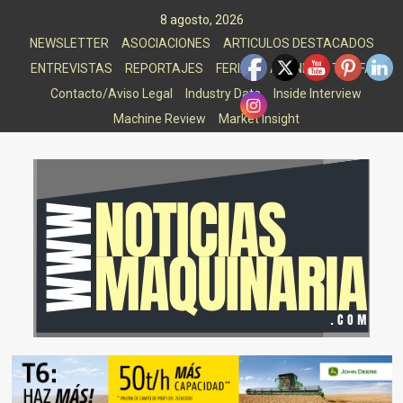
Saltar
8 agosto, 2026
al
NEWSLETTER
ASOCIACIONES
ARTICULOS DESTACADOS
contenido
ENTREVISTAS
REPORTAJES
FERIAS
AGENDA
TARIFAS
Contacto/Aviso Legal
Industry Data
Inside Interview
Machine Review
Market Insight