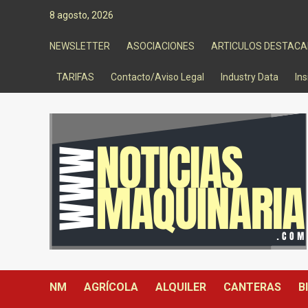
Saltar
8 agosto, 2026
al
contenido
NEWSLETTER
ASOCIACIONES
ARTICULOS DESTAC
TARIFAS
Contacto/Aviso Legal
Industry Data
Ins
NM
AGRÍCOLA
ALQUILER
CANTERAS
B