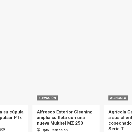
ELEVACIÓN
AGRÍCOLA
a su cúpula
Alfresco Exterior Cleaning
Agrícola C
mpulsar PTx
amplía su flota con una
a sus clien
nueva Multitel MZ 250
cosechado
Serie T
209
Dpto. Redacción