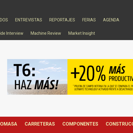
ADOS
ENTREVISTAS
REPORTAJES
FERIAS
AGENDA
ide Interview
Machine Review
Market Insight
IOMASA
CARRETERAS
COMPONENTES
CONSTRUC