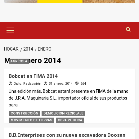
Menú
principal
HOGAR
2014
ENERO
Mes:
enero 2014
AGRÍCOLA
Bobcat en FIMA 2014
Dpto. Redacción
31 enero, 2014
264
Una edición más, Bobcat estará presente en FIMA de la mano
de J.R.A. Maquinaria,S.L., importador oficial de sus productos
para...
CONSTRUCCIÓN
DEMOLICION RECICLAJE
MÁS
MOVIMIENTO DE TIERRAS
OBRA PUBLICA
B.B.Enterprises con su nueva excavadora Doosan