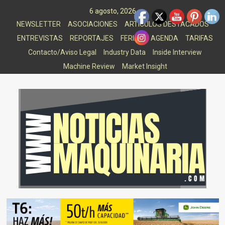
Saltar
6 agosto, 2026
al
NEWSLETTER
ASOCIACIONES
ARTICULOS DESTACADOS
contenido
ENTREVISTAS
REPORTAJES
FERIAS
AGENDA
TARIFAS
Contacto/Aviso Legal
Industry Data
Inside Interview
Machine Review
Market Insight