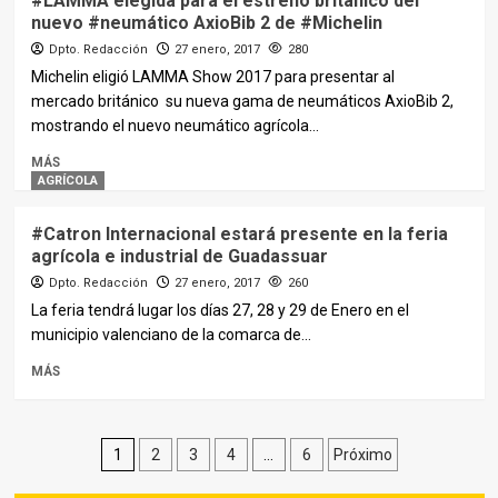
#LAMMA elegida para el estreno británico del
nuevo #neumático AxioBib 2 de #Michelin
Dpto. Redacción
27 enero, 2017
280
Michelin eligió LAMMA Show 2017 para presentar al
mercado británico su nueva gama de neumáticos AxioBib 2,
mostrando el nuevo neumático agrícola...
MÁS
AGRÍCOLA
#Catron Internacional estará presente en la feria
agrícola e industrial de Guadassuar
Dpto. Redacción
27 enero, 2017
260
La feria tendrá lugar los días 27, 28 y 29 de Enero en el
municipio valenciano de la comarca de...
MÁS
Paginación
1
2
3
4
…
6
Próximo