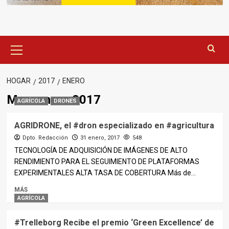
Menú
principal
HOGAR
2017
ENERO
Mes:
enero 2017
AGRÍCOLA
DRONES
AGRIDRONE, el #dron especializado en #agricultura
Dpto. Redacción
31 enero, 2017
548
TECNOLOGÍA DE ADQUISICIÓN DE IMÁGENES DE ALTO
RENDIMIENTO PARA EL SEGUIMIENTO DE PLATAFORMAS
EXPERIMENTALES ALTA TASA DE COBERTURA Más de...
MÁS
AGRÍCOLA
#Trelleborg Recibe el premio ‘Green Excellence’ de