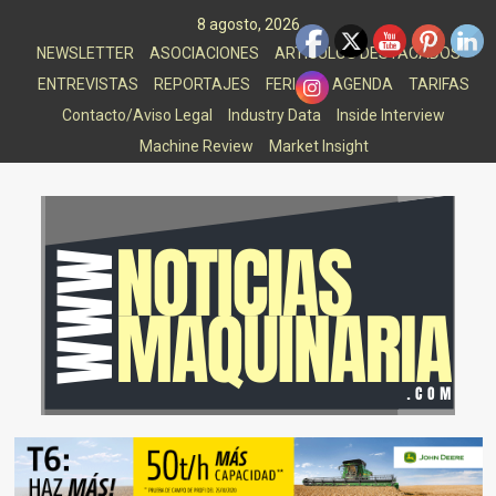
Saltar
8 agosto, 2026
al
NEWSLETTER
ASOCIACIONES
ARTICULOS DESTACADOS
contenido
ENTREVISTAS
REPORTAJES
FERIAS
AGENDA
TARIFAS
Contacto/Aviso Legal
Industry Data
Inside Interview
Machine Review
Market Insight