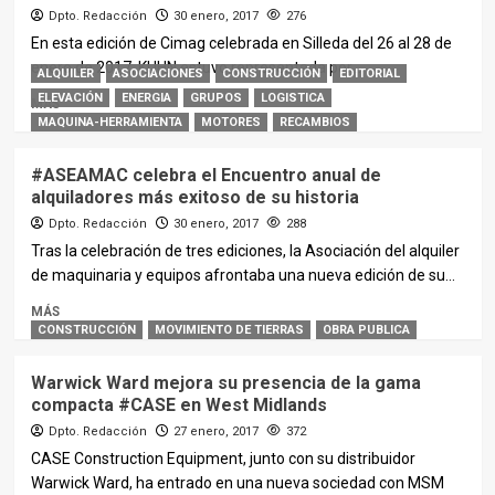
Dpto. Redacción
30 enero, 2017
276
En esta edición de Cimag celebrada en Silleda del 26 al 28 de
enero de 2017, KUHN estuvo representada por...
ALQUILER
ASOCIACIONES
CONSTRUCCIÓN
EDITORIAL
ELEVACIÓN
ENERGIA
GRUPOS
LOGISTICA
MÁS
MAQUINA-HERRAMIENTA
MOTORES
RECAMBIOS
#ASEAMAC celebra el Encuentro anual de
alquiladores más exitoso de su historia
Dpto. Redacción
30 enero, 2017
288
Tras la celebración de tres ediciones, la Asociación del alquiler
de maquinaria y equipos afrontaba una nueva edición de su...
MÁS
CONSTRUCCIÓN
MOVIMIENTO DE TIERRAS
OBRA PUBLICA
Warwick Ward mejora su presencia de la gama
compacta #CASE en West Midlands
Dpto. Redacción
27 enero, 2017
372
CASE Construction Equipment, junto con su distribuidor
Warwick Ward, ha entrado en una nueva sociedad con MSM