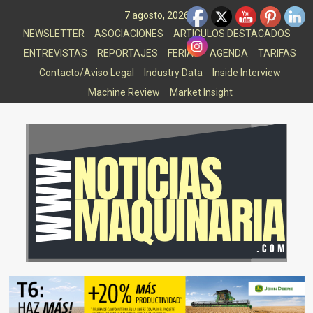
Saltar
7 agosto, 2026
al
NEWSLETTER
ASOCIACIONES
ARTICULOS DESTACADOS
contenido
ENTREVISTAS
REPORTAJES
FERIAS
AGENDA
TARIFAS
Contacto/Aviso Legal
Industry Data
Inside Interview
Machine Review
Market Insight