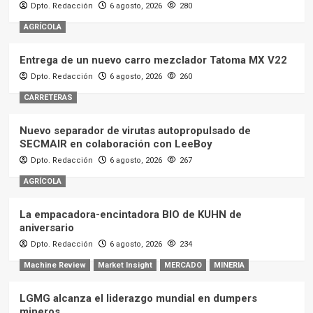
Dpto. Redacción
6 agosto, 2026
280
AGRÍCOLA
Entrega de un nuevo carro mezclador Tatoma MX V22
Dpto. Redacción
6 agosto, 2026
260
CARRETERAS
Nuevo separador de virutas autopropulsado de
SECMAIR en colaboración con LeeBoy
Dpto. Redacción
6 agosto, 2026
267
AGRÍCOLA
La empacadora-encintadora BIO de KUHN de
aniversario
Dpto. Redacción
6 agosto, 2026
234
Machine Review
Market Insight
MERCADO
MINERIA
LGMG alcanza el liderazgo mundial en dumpers
mineros