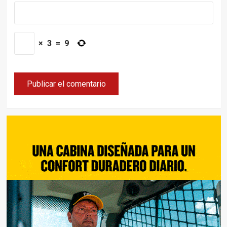
×
3
=
9