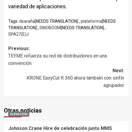
variedad de aplicaciones.
Tags:
dearaña
[NEEDS TRANSLATION] ,
plataforma
[NEEDS
TRANSLATION] ,
SINOBOOM
[NEEDS TRANSLATION] ,
SPA27(E)J
Post
Previous:
TEYME refuerza su red de distribuidores en una
navigation
convención
Next:
KRONE EasyCut R 360 ahora también con sinfín
agrupador
Otras noticias
ELEVACIÓN
Johnson Crane Hire de celebración junto MMS