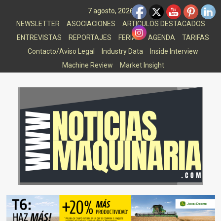
Saltar
7 agosto, 2026
al
NEWSLETTER
ASOCIACIONES
ARTICULOS DESTACADOS
contenido
ENTREVISTAS
REPORTAJES
FERIAS
AGENDA
TARIFAS
Contacto/Aviso Legal
Industry Data
Inside Interview
Machine Review
Market Insight