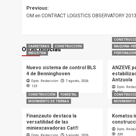
Post
Previous:
OM en CONTRACT LOGISTICS OBSERVATORY 201
navigation
CONSTRUCC
CARRETERAS
CONSTRUCCIÓN
MAQUINA-HE
Otras noticias
INDUSTRIA
PERFORACIO
Nuevo sistema de control BLS
ANZEVE par
4 de Benninghoven
estabiliza
Antzuola
Dpto. Redacción
7 agosto, 2026
123
Dpto. Reda
316
CONSTRUCCIÓN
FORESTAL
CONSTRUCC
MOVIMIENTO DE TIERRAS
MOVIMIENTO 
Finanzauto destaca la
Komatsu i
versatilidad de las
construcc
miniexcavadoras Cat®
Dpto. Reda
339
Dpto. Redacción
5 agosto, 2026