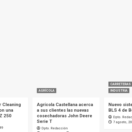
CARRETERAS
AGRÍCOLA
INDUSTRIA
r Cleaning
Agrícola Castellana acerca
Nuevo sist
con una
a sus clientes las nuevas
BLS 4 de 
MZ 250
cosechadoras John Deere
Dpto. Reda
Serie T
7 agosto, 2
49
Dpto. Redacción