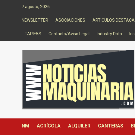
Saltar
7 agosto, 2026
al
contenido
NEWSLETTER
ASOCIACIONES
ARTICULOS DESTAC
TARIFAS
Contacto/Aviso Legal
Industry Data
Ins
NM
AGRÍCOLA
ALQUILER
CANTERAS
B