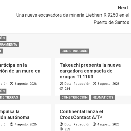
Next:
3
Una nueva excavadora de minería Liebherr R 9250 en el
Puerto de Santos
IÓN
RRAMIENTA
N
CONSTRUCCIÓN
ticipa en la
Takeuchi presenta la nueva
ción de un muro en
cargadora compacta de
orugas TL11R3
cción
6 agosto, 2026
Dpto. Redacción
6 agosto, 2026
214
IÓN
DE TIERRAS
CONSTRUCCIÓN
NEUMÁTICOS
mpulsa la
Continental lanza el
ión autónoma
CrossContact A/T²
cción
4 agosto, 2026
Dpto. Redacción
4 agosto, 2026
253