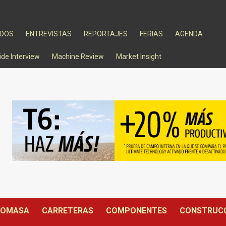
ADOS
ENTREVISTAS
REPORTAJES
FERIAS
AGENDA
ide Interview
Machine Review
Market Insight
IOMASA
CARRETERAS
COMPONENTES
CONSTRUC