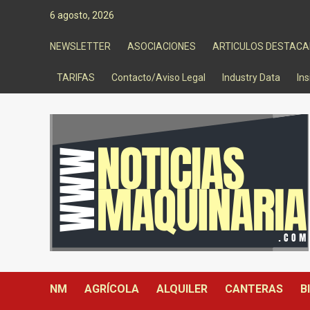
Saltar
6 agosto, 2026
al
contenido
NEWSLETTER
ASOCIACIONES
ARTICULOS DESTAC
TARIFAS
Contacto/Aviso Legal
Industry Data
Ins
NM
AGRÍCOLA
ALQUILER
CANTERAS
B