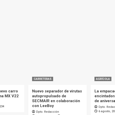
CARRETERAS
AGRÍCOLA
uevo carro
Nuevo separador de virutas
La empaca
ma MX V22
autopropulsado de
encintador
SECMAIR en colaboración
de aniversa
con LeeBoy
234
Dpto. Reda
6 agosto, 2
Dpto. Redacción