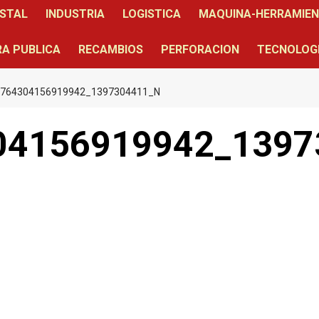
STAL
INDUSTRIA
LOGISTICA
MAQUINA-HERRAMIE
A PUBLICA
RECAMBIOS
PERFORACION
TECNOLOG
_764304156919942_1397304411_N
04156919942_1397