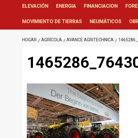
ELEVACIÓN
ENERGIA
FINANCIACION
FORE
MOVIMIENTO DE TIERRAS
NEUMÁTICOS
OBR
HOGAR
AGRÍCOLA
AVANCE AGRITECHNICA
1465286
1465286_7643