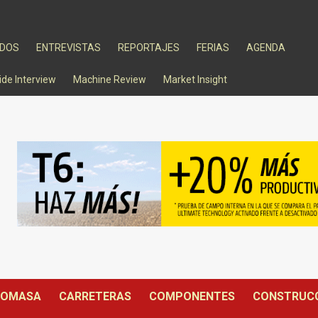
ADOS
ENTREVISTAS
REPORTAJES
FERIAS
AGENDA
ide Interview
Machine Review
Market Insight
IOMASA
CARRETERAS
COMPONENTES
CONSTRUC