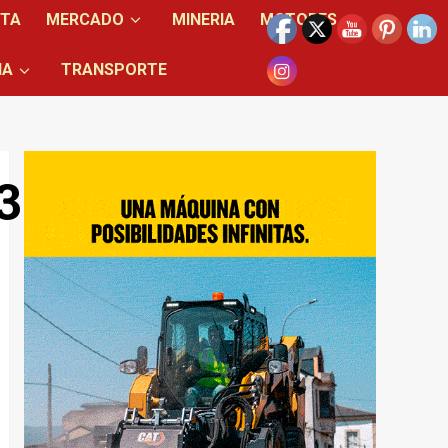
NTA
MERCADO
MINERIA
MOTORES
IA
TRANSPORTE
304411_n