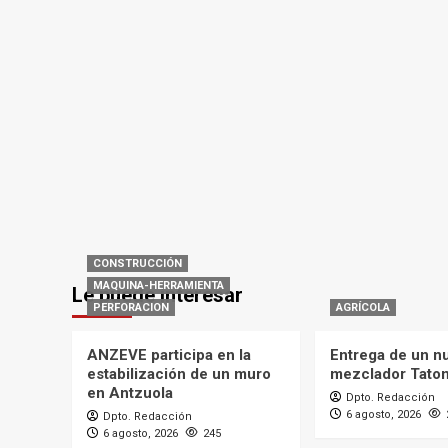
CONSTRUCCIÓN
MAQUINA-HERRAMIENTA
Le puede interesar
PERFORACION
AGRÍCOLA
ANZEVE participa en la
Entrega de un n
estabilización de un muro
mezclador Tato
en Antzuola
Dpto. Redacción
6 agosto, 2026
Dpto. Redacción
6 agosto, 2026
245