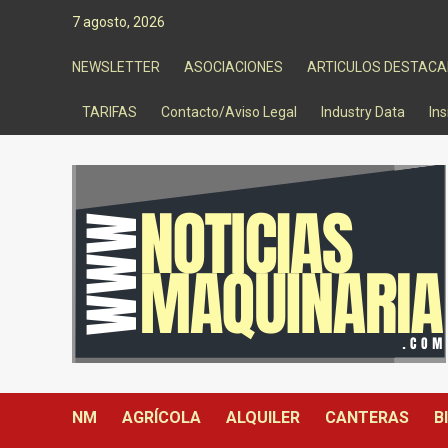
Saltar
7 agosto, 2026
al
contenido
NEWSLETTER
ASOCIACIONES
ARTICULOS DESTAC
TARIFAS
Contacto/Aviso Legal
Industry Data
Ins
NM
AGRÍCOLA
ALQUILER
CANTERAS
B