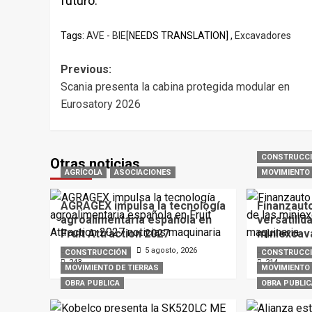
futuro.
Tags:
AVE - BIE
[NEEDS TRANSLATION] ,
Excavadores
Post
Previous:
Scania presenta la cabina protegida modular en
navigation
Eurosatory 2026
CONSTRUCC
Otras noticias
AGRÍCOLA
ASOCIACIONES
MOVIMIENTO 
AGRAGEX impulsa la tecnología
Finanzaut
agroalimentaria española en
versatilid
Fruit Attraction 2027
miniexcav
Dpto. Redacción
5 agosto, 2026
Dpto. Redac
CONSTRUCCIÓN
CONSTRUCC
243
214
MOVIMIENTO DE TIERRAS
MOVIMIENTO 
OBRA PUBLICA
OBRA PUBLIC