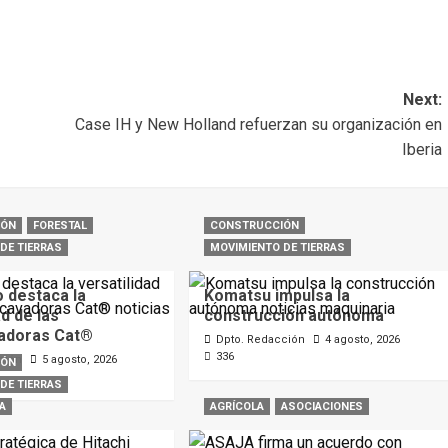
Next:
Case IH y New Holland refuerzan su organización en
Iberia
IÓN
FORESTAL
CONSTRUCCIÓN
DE TIERRAS
MOVIMIENTO DE TIERRAS
o destaca la
Komatsu impulsa la
ad de las
construcción autónoma
adoras Cat®
Dpto. Redacción
4 agosto, 2026
336
ción
5 agosto, 2026
IÓN
DE TIERRAS
A
AGRÍCOLA
ASOCIACIONES