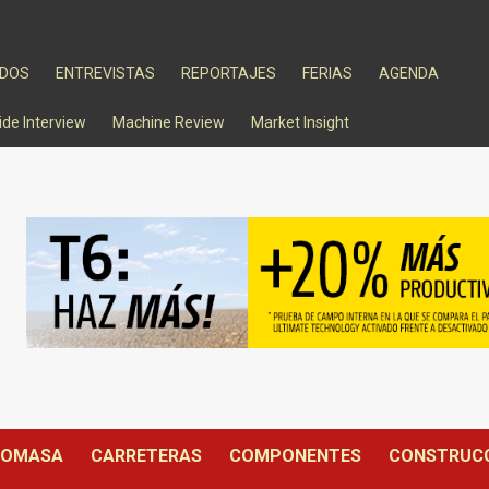
ADOS
ENTREVISTAS
REPORTAJES
FERIAS
AGENDA
ide Interview
Machine Review
Market Insight
IOMASA
CARRETERAS
COMPONENTES
CONSTRUC