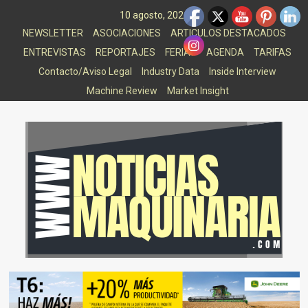
Saltar
10 agosto, 2026
al
NEWSLETTER
ASOCIACIONES
ARTICULOS DESTACADOS
contenido
ENTREVISTAS
REPORTAJES
FERIAS
AGENDA
TARIFAS
Contacto/Aviso Legal
Industry Data
Inside Interview
Machine Review
Market Insight