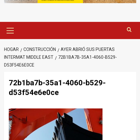
Menú
principal
HOGAR
CONSTRUCCIÓN
AYER ABRIÓ SUS PUERTAS
INTERMAT MIDDLE EAST
72B1BA7B-35A1-4060-B529-
D53F54E6E0CE
72b1ba7b-35a1-4060-b529-
d53f54e6e0ce