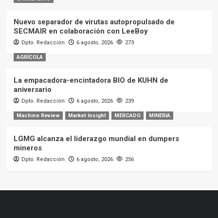
Nuevo separador de virutas autopropulsado de
SECMAIR en colaboración con LeeBoy
Dpto. Redacción
6 agosto, 2026
273
AGRÍCOLA
La empacadora-encintadora BIO de KUHN de
aniversario
Dpto. Redacción
6 agosto, 2026
239
Machine Review
Market Insight
MERCADO
MINERIA
LGMG alcanza el liderazgo mundial en dumpers
mineros
Dpto. Redacción
6 agosto, 2026
256