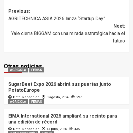
Post
Previous:
AGRITECHNICA ASIA 2026 lanza “Startup Day”
navigation
Next:
Yale cierra BIGGAM con una mirada estratégica hacia el
futuro
Otras noticias
AGRÍCOLA
FERIAS
SugarBeet Expo 2026 abrirá sus puertas junto
PotatoEurope
Dpto. Redacción
3 agosto, 2026
297
AGRÍCOLA
FERIAS
EIMA International 2026 ampliará su recinto para
una edición de récord
Dpto. Redacción
14 julio, 2026
435