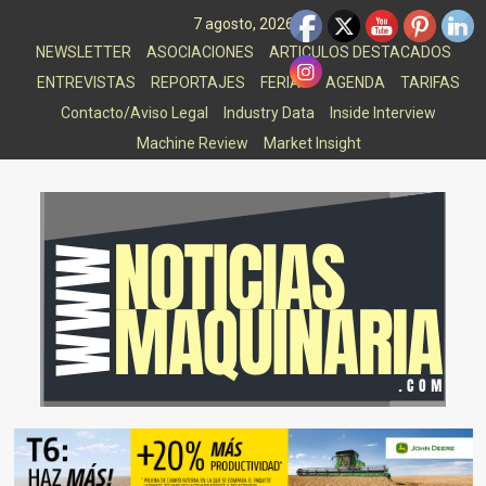
Saltar
7 agosto, 2026
al
NEWSLETTER
ASOCIACIONES
ARTICULOS DESTACADOS
contenido
ENTREVISTAS
REPORTAJES
FERIAS
AGENDA
TARIFAS
Contacto/Aviso Legal
Industry Data
Inside Interview
Machine Review
Market Insight