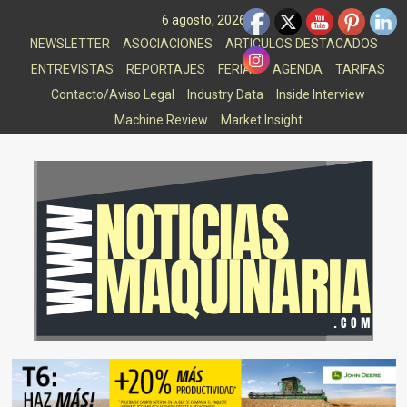
Saltar
6 agosto, 2026
al
NEWSLETTER
ASOCIACIONES
ARTICULOS DESTACADOS
contenido
ENTREVISTAS
REPORTAJES
FERIAS
AGENDA
TARIFAS
Contacto/Aviso Legal
Industry Data
Inside Interview
Machine Review
Market Insight