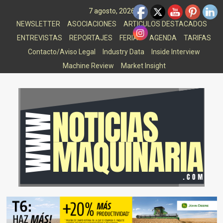
Saltar
7 agosto, 2026
al
NEWSLETTER
ASOCIACIONES
ARTICULOS DESTACADOS
contenido
ENTREVISTAS
REPORTAJES
FERIAS
AGENDA
TARIFAS
Contacto/Aviso Legal
Industry Data
Inside Interview
Machine Review
Market Insight