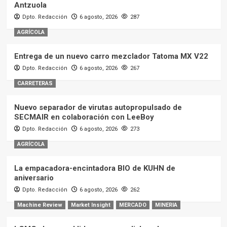
Antzuola
Dpto. Redacción
6 agosto, 2026
287
AGRÍCOLA
Entrega de un nuevo carro mezclador Tatoma MX V22
Dpto. Redacción
6 agosto, 2026
267
CARRETERAS
Nuevo separador de virutas autopropulsado de
SECMAIR en colaboración con LeeBoy
Dpto. Redacción
6 agosto, 2026
273
AGRÍCOLA
La empacadora-encintadora BIO de KUHN de
aniversario
Dpto. Redacción
6 agosto, 2026
262
Machine Review
Market Insight
MERCADO
MINERIA