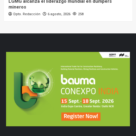
LGMG alcanza el liderazgo mundial en dumpers
mineros
Dpto. Redacción
6 agosto, 2026
258