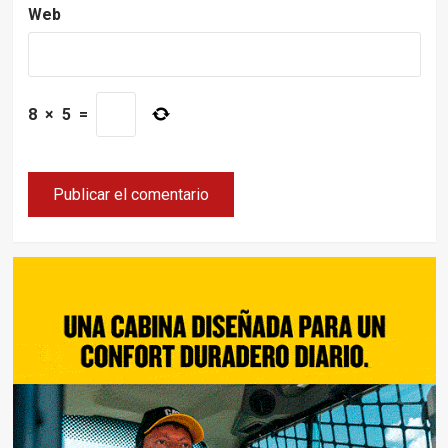
Web
8
×
5
=