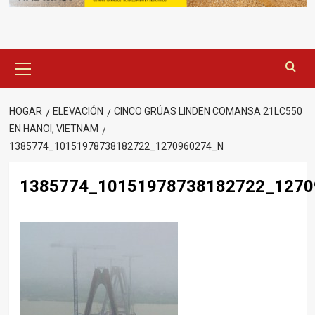
Menú
principal
HOGAR
ELEVACIÓN
CINCO GRÚAS LINDEN COMANSA 21LC550
EN HANOI, VIETNAM
1385774_10151978738182722_1270960274_N
1385774_10151978738182722_1270