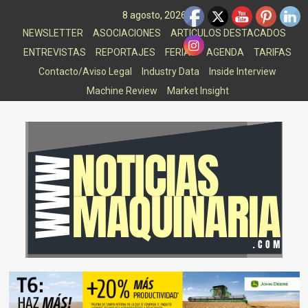
Saltar
8 agosto, 2026
al
NEWSLETTER
ASOCIACIONES
ARTICULOS DESTACADOS
contenido
ENTREVISTAS
REPORTAJES
FERIAS
AGENDA
TARIFAS
Contacto/Aviso Legal
Industry Data
Inside Interview
Machine Review
Market Insight