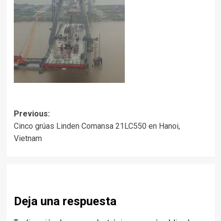
Post
Previous:
Cinco grúas Linden Comansa 21LC550 en Hanoi,
navigation
Vietnam
Deja una respuesta