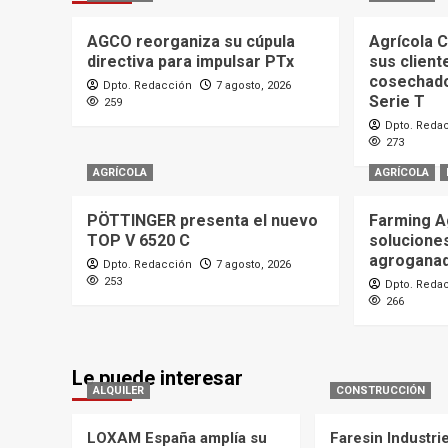
AGCO reorganiza su cúpula
Agrícola C
directiva para impulsar PTx
sus client
cosechad
Dpto. Redacción
7 agosto, 2026
Serie T
259
Dpto. Reda
273
AGRÍCOLA
AGRÍCOLA
PÖTTINGER presenta el nuevo
Farming A
TOP V 6520 C
soluciones
agrogana
Dpto. Redacción
7 agosto, 2026
253
Dpto. Reda
266
Le puede interesar
ALQUILER
CONSTRUCCIÓN
LOXAM España amplía su
Faresin Industri