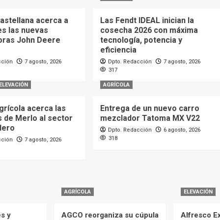
astellana acerca a
Las Fendt IDEAL inician la
es las nuevas
cosecha 2026 con máxima
oras John Deere
tecnología, potencia y
eficiencia
cción
7 agosto, 2026
Dpto. Redacción
7 agosto, 2026
317
ELEVACIÓN
AGRÍCOLA
grícola acerca las
Entrega de un nuevo carro
 de Merlo al sector
mezclador Tatoma MX V22
dero
Dpto. Redacción
6 agosto, 2026
318
cción
7 agosto, 2026
AGRÍCOLA
ELEVACIÓN
es y
AGCO reorganiza su cúpula
Alfresco Ex