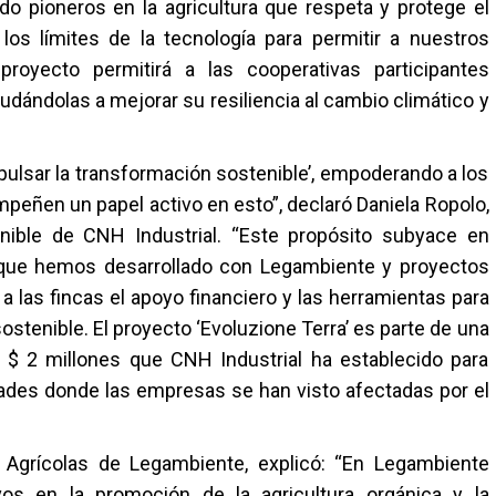
do pioneros en la agricultura que respeta y protege el
os límites de la tecnología para permitir a nuestros
oyecto permitirá a las cooperativas participantes
yudándolas a mejorar su resiliencia al cambio climático y
mpulsar la transformación sostenible’, empoderando a los
peñen un papel activo en esto”, declaró Daniela Ropolo,
tenible de CNH Industrial. “Este propósito subyace en
a que hemos desarrollado con Legambiente y proyectos
a las fincas el apoyo financiero y las herramientas para
sostenible. El proyecto ‘Evoluzione Terra’ es parte de una
de $ 2 millones que CNH Industrial ha establecido para
ades donde las empresas se han visto afectadas por el
s Agrícolas de Legambiente, explicó: “En Legambiente
s en la promoción de la agricultura orgánica y la