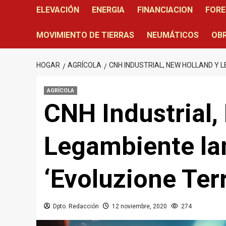
ELEVACIÓN
ENERGIA
FINANCIACION
FORE
MOVIMIENTO DE TIERRAS
NEUMÁTICOS
OBR
HOGAR
AGRÍCOLA
CNH INDUSTRIAL, NEW HOLLAND Y 
AGRÍCOLA
CNH Industrial,
Legambiente la
‘Evoluzione Ter
Dpto. Redacción
12 noviembre, 2020
274