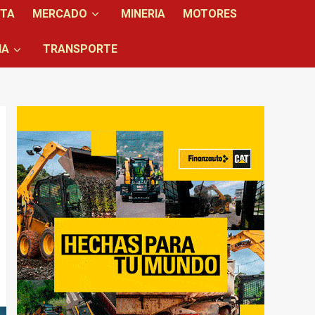
NTA
MERCADO
MINERIA
MOTORES
IA
TRANSPORTE