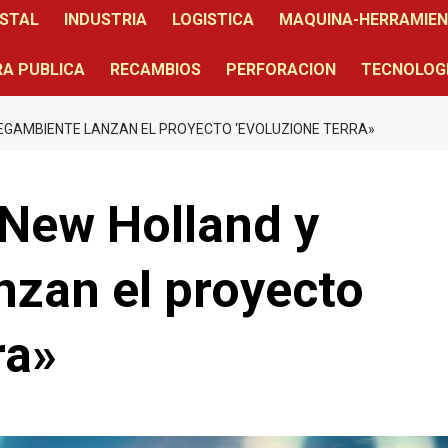
STAL
INDUSTRIA
LOGISTICA
MAQUINA-HERRAMIE
A PUBLICA
RECAMBIOS
PERFORACION
TECNOLOG
LEGAMBIENTE LANZAN EL PROYECTO ‘EVOLUZIONE TERRA»
 New Holland y
nzan el proyecto
ra»