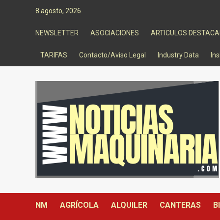
Saltar
8 agosto, 2026
al
contenido
NEWSLETTER
ASOCIACIONES
ARTICULOS DESTAC
TARIFAS
Contacto/Aviso Legal
Industry Data
Ins
NM
AGRÍCOLA
ALQUILER
CANTERAS
B