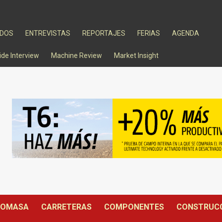
ADOS
ENTREVISTAS
REPORTAJES
FERIAS
AGENDA
ide Interview
Machine Review
Market Insight
IOMASA
CARRETERAS
COMPONENTES
CONSTRUC