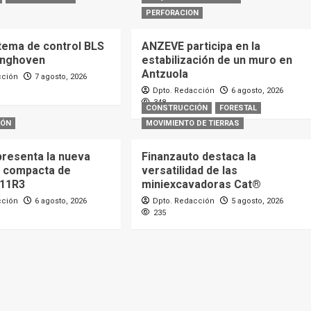
PERFORACION
tema de control BLS
ANZEVE participa en la
inghoven
estabilización de un muro en
Antzuola
cción
7 agosto, 2026
Dpto. Redacción
6 agosto, 2026
348
CONSTRUCCIÓN
FORESTAL
IÓN
MOVIMIENTO DE TIERRAS
presenta la nueva
Finanzauto destaca la
 compacta de
versatilidad de las
L11R3
miniexcavadoras Cat®
cción
6 agosto, 2026
Dpto. Redacción
5 agosto, 2026
235