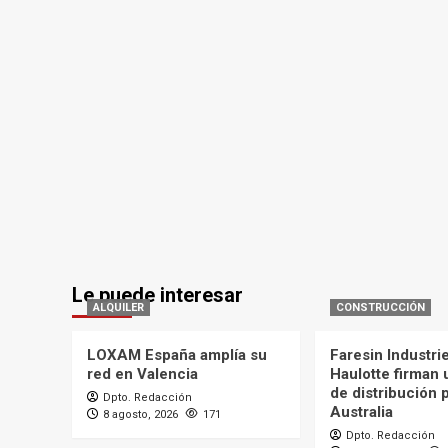
Le puede interesar
ALQUILER
CONSTRUCCIÓN
LOXAM España amplía su
Faresin Industri
red en Valencia
Haulotte firman
de distribución 
Dpto. Redacción
Australia
8 agosto, 2026
171
Dpto. Redacción