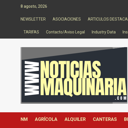
Saltar
8 agosto, 2026
al
contenido
NEWSLETTER
ASOCIACIONES
ARTICULOS DESTAC
TARIFAS
Contacto/Aviso Legal
Industry Data
Ins
NM
AGRÍCOLA
ALQUILER
CANTERAS
B