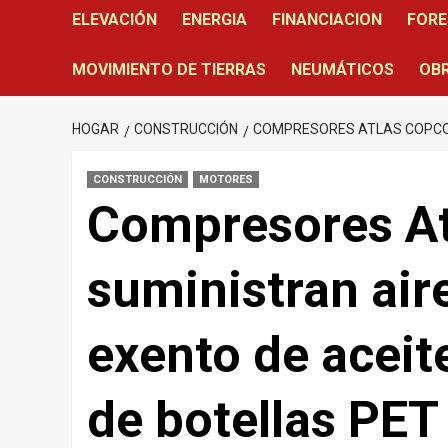
ELEVACIÓN
ENERGIA
FINANCIACION
FORE
MOVIMIENTO DE TIERRAS
NEUMÁTICOS
OBR
HOGAR
CONSTRUCCIÓN
COMPRESORES ATLAS COPCO 
CONSTRUCCIÓN
MOTORES
Compresores At
suministran ai
exento de aceit
de botellas PET