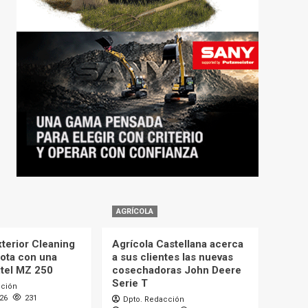
AGRÍCOLA
terior Cleaning
Agrícola Castellana acerca
lota con una
a sus clientes las nuevas
itel MZ 250
cosechadoras John Deere
Serie T
cción
026
231
Dpto. Redacción