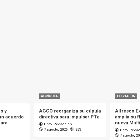
AGRÍCOLA
ELEVACIÓN
es y
AGCO reorganiza su cúpula
Alfresco Ex
 un acuerdo
directiva para impulsar PTx
amplía su f
para
nueva Mult
Dpto. Redacción
7 agosto, 2026
253
Dpto. Reda
7 agosto, 2