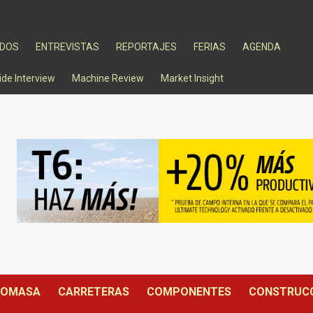
ADOS
ENTREVISTAS
REPORTAJES
FERIAS
AGENDA
ide Interview
Machine Review
Market Insight
IOMASA
CARRETERAS
COMPONENTES
CONSTRUC