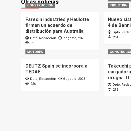
Otras noticias
CONSTRUCCIÓN
INDUSTRIA
Faresin Industries y Haulotte
Nuevo sis
firman un acuerdo de
4 de Benn
distribución para Australia
Dpto. Reda
254
Dpto. Redacción
7 agosto, 2026
321
MOTORES
CONSTRUCC
DEUTZ Spain se incorpora a
Takeuchi 
TEDAE
cargadora
orugas T
Dpto. Redacción
6 agosto, 2026
226
Dpto. Reda
218