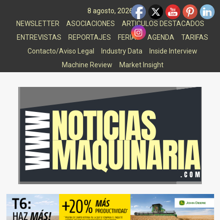
Saltar
8 agosto, 2026
al
NEWSLETTER
ASOCIACIONES
ARTICULOS DESTACADOS
contenido
ENTREVISTAS
REPORTAJES
FERIAS
AGENDA
TARIFAS
Contacto/Aviso Legal
Industry Data
Inside Interview
Machine Review
Market Insight