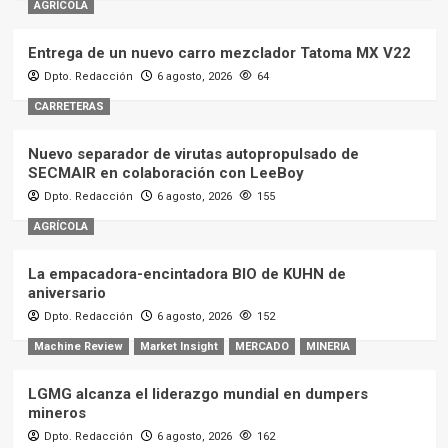
AGRÍCOLA
Entrega de un nuevo carro mezclador Tatoma MX V22
Dpto. Redacción
6 agosto, 2026
64
CARRETERAS
Nuevo separador de virutas autopropulsado de
SECMAIR en colaboración con LeeBoy
Dpto. Redacción
6 agosto, 2026
155
AGRÍCOLA
La empacadora-encintadora BIO de KUHN de
aniversario
Dpto. Redacción
6 agosto, 2026
152
Machine Review
Market Insight
MERCADO
MINERIA
LGMG alcanza el liderazgo mundial en dumpers
mineros
Dpto. Redacción
6 agosto, 2026
162