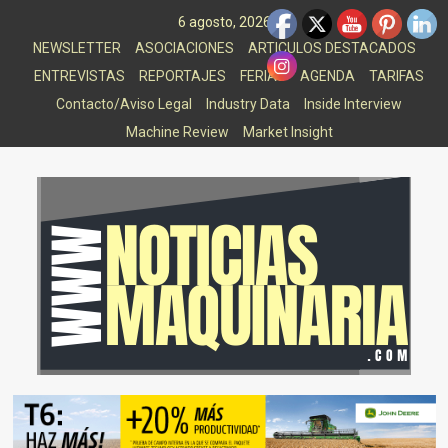
Saltar
6 agosto, 2026
al
NEWSLETTER
ASOCIACIONES
ARTICULOS DESTACADOS
contenido
ENTREVISTAS
REPORTAJES
FERIAS
AGENDA
TARIFAS
Contacto/Aviso Legal
Industry Data
Inside Interview
Machine Review
Market Insight