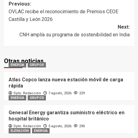
Post
Previous:
OVLAC recibe el reconocimiento de Premios CEOE
navigation
Castilla y León 2026
Next:
CNH amplía su programa de sostenibilidad en India
Otras noticias
ENERGIA
GRUPOS
Atlas Copco lanza nueva estación móvil de carga
rápida
Dpto. Redacción
7 agosto, 2026
229
ENERGIA
GRUPOS
Genesal Energy garantiza suministro eléctrico en
hospital británico
Dpto. Redacción
5 agosto, 2026
290
ELEVACIÓN
ENERGIA