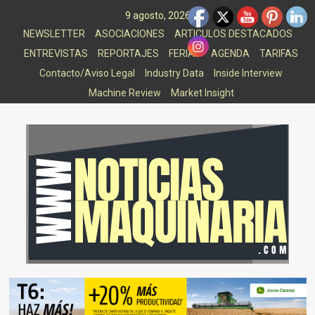
Saltar
9 agosto, 2026
al
NEWSLETTER
ASOCIACIONES
ARTICULOS DESTACADOS
contenido
ENTREVISTAS
REPORTAJES
FERIAS
AGENDA
TARIFAS
Contacto/Aviso Legal
Industry Data
Inside Interview
Machine Review
Market Insight