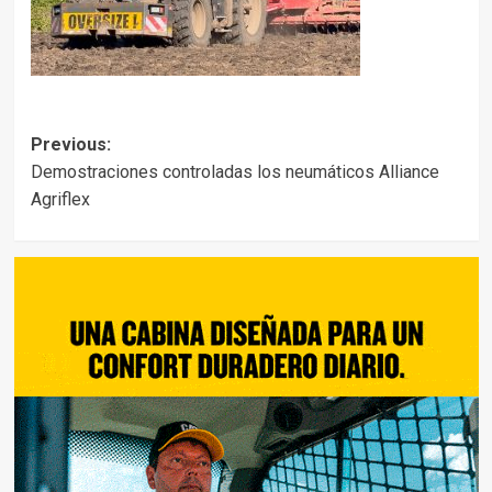
Post
Previous:
Demostraciones controladas los neumáticos Alliance
navigation
Agriflex