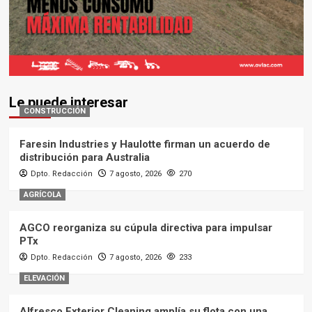
Le puede interesar
CONSTRUCCIÓN
Faresin Industries y Haulotte firman un acuerdo de
distribución para Australia
Dpto. Redacción
7 agosto, 2026
270
AGRÍCOLA
AGCO reorganiza su cúpula directiva para impulsar
PTx
Dpto. Redacción
7 agosto, 2026
233
ELEVACIÓN
Alfresco Exterior Cleaning amplía su flota con una