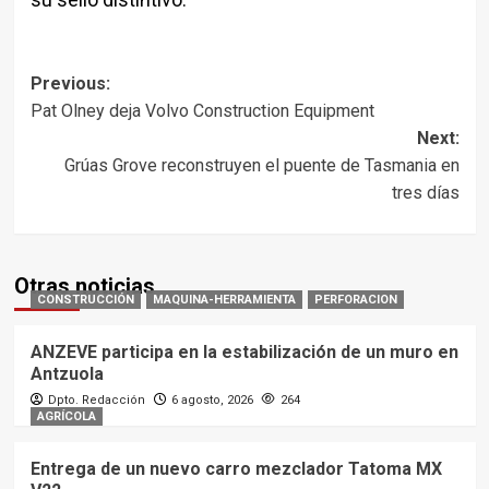
Post
Previous:
Pat Olney deja Volvo Construction Equipment
navigation
Next:
Grúas Grove reconstruyen el puente de Tasmania en
tres días
Otras noticias
CONSTRUCCIÓN
MAQUINA-HERRAMIENTA
PERFORACION
ANZEVE participa en la estabilización de un muro en
Antzuola
Dpto. Redacción
6 agosto, 2026
264
AGRÍCOLA
Entrega de un nuevo carro mezclador Tatoma MX