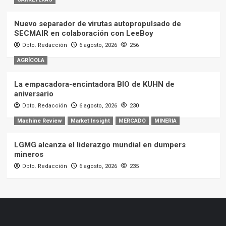
Nuevo separador de virutas autopropulsado de
SECMAIR en colaboración con LeeBoy
Dpto. Redacción
6 agosto, 2026
256
AGRÍCOLA
La empacadora-encintadora BIO de KUHN de
aniversario
Dpto. Redacción
6 agosto, 2026
230
Machine Review
Market Insight
MERCADO
MINERIA
LGMG alcanza el liderazgo mundial en dumpers
mineros
Dpto. Redacción
6 agosto, 2026
235