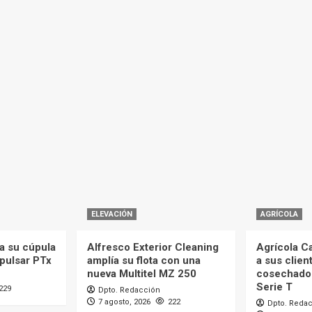
ELEVACIÓN
AGRÍCOLA
a su cúpula
Alfresco Exterior Cleaning
Agrícola C
mpulsar PTx
amplía su flota con una
a sus clien
nueva Multitel MZ 250
cosechado
Serie T
229
Dpto. Redacción
7 agosto, 2026
222
Dpto. Reda