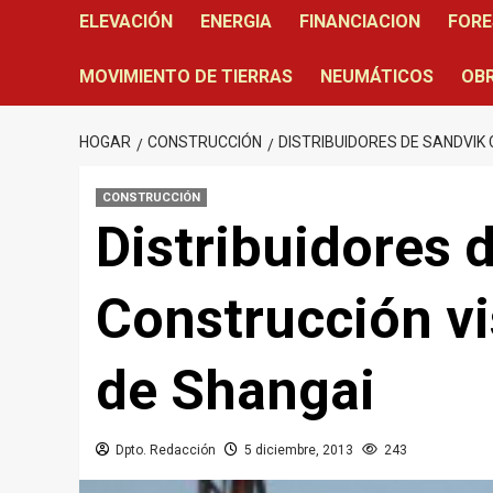
ELEVACIÓN
ENERGIA
FINANCIACION
FORE
MOVIMIENTO DE TIERRAS
NEUMÁTICOS
OBR
HOGAR
CONSTRUCCIÓN
DISTRIBUIDORES DE SANDVIK 
CONSTRUCCIÓN
Distribuidores 
Construcción vis
de Shangai
Dpto. Redacción
5 diciembre, 2013
243