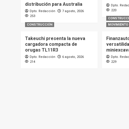
distribución para Australia
Dpto. Reda
220
Dpto. Redacción
7 agosto, 2026
253
CONSTRUCC
CONSTRUCCIÓN
MOVIMIENTO 
Takeuchi presenta la nueva
Finanzaut
cargadora compacta de
versatilid
orugas TL11R3
miniexcav
Dpto. Redacción
6 agosto, 2026
Dpto. Reda
214
229