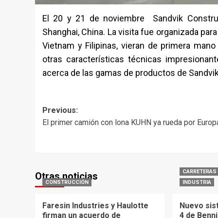
El 20 y 21 de noviembre Sandvik Construct
Shanghai, China. La visita fue organizada para
Vietnam y Filipinas, vieran de primera mano
otras características técnicas impresionant
acerca de las gamas de productos de Sandvik
Post
Previous:
El primer camión con lona KUHN ya rueda por Europ
navigation
CARRETERAS
Otras noticias
CONSTRUCCIÓN
INDUSTRIA
Faresin Industries y Haulotte
Nuevo sis
firman un acuerdo de
4 de Benn