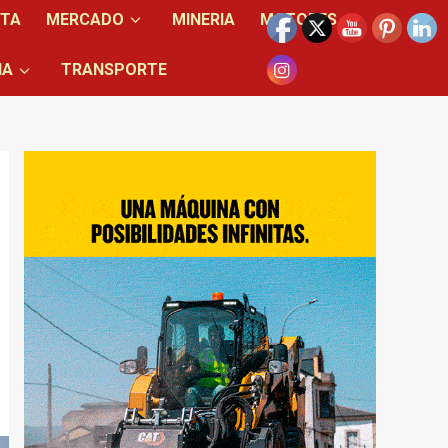
NTA
MERCADO
MINERIA
MOTORES
IA
TRANSPORTE