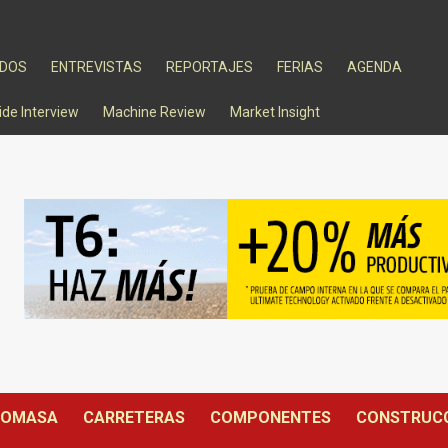
ADOS
ENTREVISTAS
REPORTAJES
FERIAS
AGENDA
ide Interview
Machine Review
Market Insight
IOMASA
CARRETERAS
COMPONENTES
CONSTRUC