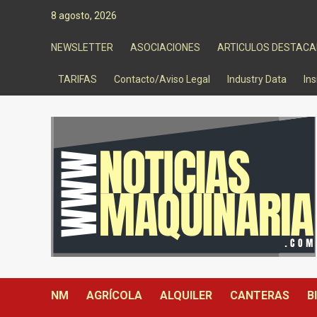
Saltar
8 agosto, 2026
al
contenido
NEWSLETTER
ASOCIACIONES
ARTICULOS DESTAC
TARIFAS
Contacto/Aviso Legal
Industry Data
Ins
NM
AGRÍCOLA
ALQUILER
CANTERAS
B