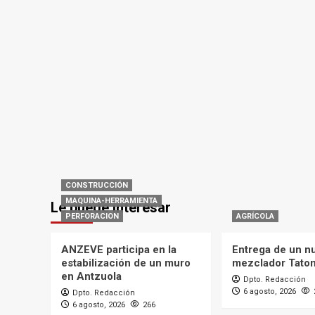
CONSTRUCCIÓN
MAQUINA-HERRAMIENTA
Le puede interesar
PERFORACION
AGRÍCOLA
ANZEVE participa en la
Entrega de un n
estabilización de un muro
mezclador Tato
en Antzuola
Dpto. Redacción
6 agosto, 2026
Dpto. Redacción
6 agosto, 2026
266