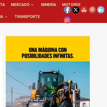
NTA
MERCADO
MINERIA
MOTORES
IA
TRANSPORTE