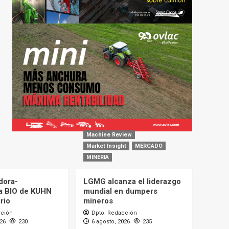
Machine Review
Market Insight
MERCADO
MINERIA
dora-
LGMG alcanza el liderazgo
a BIO de KUHN
mundial en dumpers
rio
mineros
cción
Dpto. Redacción
026
230
6 agosto, 2026
235