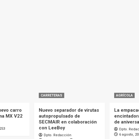
CARRETERAS
AGRÍCOLA
uevo carro
Nuevo separador de virutas
La empaca
ma MX V22
autopropulsado de
encintador
SECMAIR en colaboración
de aniversa
con LeeBoy
253
Dpto. Reda
6 agosto, 2
Dpto. Redacción