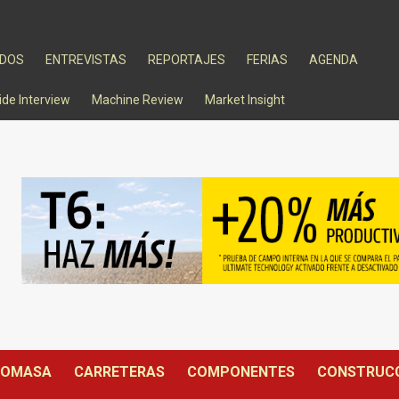
ADOS
ENTREVISTAS
REPORTAJES
FERIAS
AGENDA
ide Interview
Machine Review
Market Insight
IOMASA
CARRETERAS
COMPONENTES
CONSTRUC