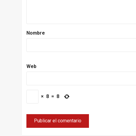
Nombre
Web
×
8
=
8