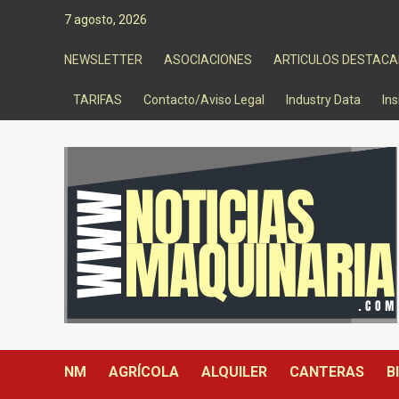
Saltar
7 agosto, 2026
al
contenido
NEWSLETTER
ASOCIACIONES
ARTICULOS DESTAC
TARIFAS
Contacto/Aviso Legal
Industry Data
Ins
NM
AGRÍCOLA
ALQUILER
CANTERAS
B