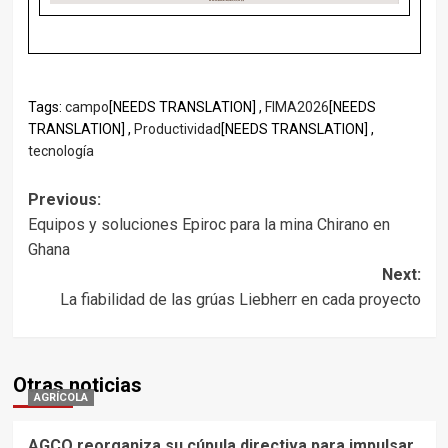
Tags:
campo
[NEEDS TRANSLATION] ,
FIMA2026
[NEEDS
TRANSLATION] ,
Productividad
[NEEDS TRANSLATION] ,
tecnología
Post
Previous:
Equipos y soluciones Epiroc para la mina Chirano en
navigation
Ghana
Next:
La fiabilidad de las grúas Liebherr en cada proyecto
Otras noticias
AGRÍCOLA
AGCO reorganiza su cúpula directiva para impulsar